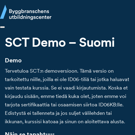
SCT Demo – Suomi
Demo
Tervetuloa SCT:n demoversioon. Tämä versio on
tarkoitettu niille, joilla ei ole ID06-tiliä tai jotka haluavat
vain testata kurssia. Se ei vaadi kirjautumista. Koska et
kirjaudu sisään, emme tiedä kuka olet, joten emme voi
tarjota sertifikaattia tai osaamisen siirtoa ID06KB:lle.
Edistystä ei tallenneta ja jos suljet välilehden tai
ikkunan, kurssisi katoaa ja sinun on aloitettava alusta.
Näin se tapahtuu: